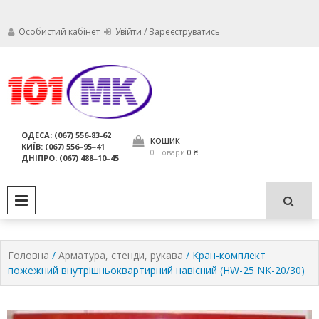
Особистий кабінет
Увійти / Зареєструватись
Ми дбаємо про те, щоб ваші
Обслуговування
вогнегасники були в справному
стані і завжди були придатні для
вогнегасників,
ОДЕСА: (067) 556-83-62
використання за призначенням.
КОШИК
КИЇВ: (067) 556‒95‒41
компанія МАРКО
0 Товари
0 ₴
ДНІПРО: (067) 488‒10‒45
ЛТД
PRIMARY MENU
Головна
/
Арматура, стенди, рукава
/ Кран-комплект
пожежний внутрішньоквартирний навісний (HW-25 NK-20/30)