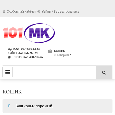
Особистий кабінет
Увійти / Зареєструватись
Ми дбаємо про те, щоб ваші
Обслуговування
вогнегасники були в справному
стані і завжди були придатні для
вогнегасників,
ОДЕСА: (067) 556-83-62
використання за призначенням.
КОШИК
КИЇВ: (067) 556‒95‒41
компанія МАРКО
0 Товари
0 ₴
ДНІПРО: (067) 488‒10‒45
ЛТД
PRIMARY MENU
КОШИК
Ваш кошик порожній.