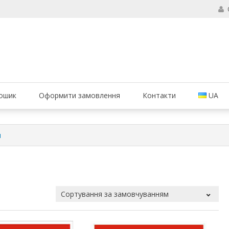
б ваші вогнегасники були в справному стані і завжди були придатні 
ання вогнегасників, компанія МАРКО
ошик
Оформити замовлення
Контакти
UA
и