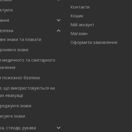
Контакти
ктуючі
Кошик
ання
Мій аккаунт
езпеки
Магазин
вні знаки та плакати
Оформити замовлення
роняючі знаки
и медичного та санітарного
начення
и пожежної безпеки
и, що використовуються на
ах евакуації
реджуючі знаки
исуючі знаки
а, стенди, рукава