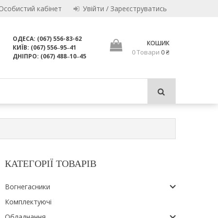
Особистий кабінет
Увійти / Зареєструватись
ОДЕСА: (067) 556-83-62
КОШИК
КИЇВ: (067) 556‒95‒41
0 Товари
0 ₴
для використання за призначенням.
ДНІПРО: (067) 488‒10‒45
 ЛТД
КАТЕГОРІЇ ТОВАРІВ
Вогнегасники
Комплектуючі
Обладнання