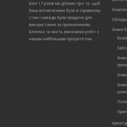
Вже 17 років ми дбаємо про те, щоб
Компле
Ваші вогнегасники були в справному
стані і завжди були придатні для
Обладн
використання за призначенням.
Знаки б
Безпека та якість виконаних робіт є
Вказі
нашим найбільшим пріоритетом.
Забо
Знак
приз
Знак
Знак
шлях
Попе
Прип
Арматур