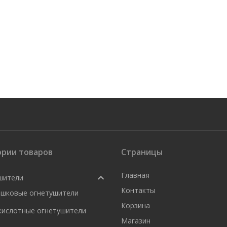
ории товаров
Страницы
Главная
шители
Контакты
шковые огнетушители
Корзина
кислотные огнетушители
Магазин