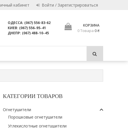
Личный кабинет
Войти / Зарегистрироваться
ОДЕССА: (067) 556-83-62
КОРЗИНА
КИЕВ: (067) 556‒95‒41
0 Товара
0 ₴
и пригодны для использования по назначению.
ДНЕПР: (067) 488‒10‒45
ЛТД
КАТЕГОРИИ ТОВАРОВ
Огнетушители
Порошковые огнетушители
Углекислотные огнетушители