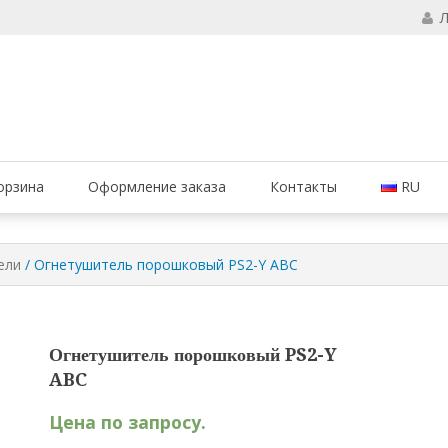
чтобы ваши огнетушители были в исправном состоянии и всегда был
ие огнетушителей, компания МАРКО 
орзина
Оформление заказа
Контакты
RU
ели
/ Огнетушитель порошковый PS2-Y ABC
Огнетушитель порошковый PS2-Y
ABC
Цена по запросу.