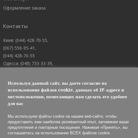
Оформление заказа
Контакты
Киев: (044) 428-70-55,
(067) 556-95-41,
(044) 428-70-55
Одесса: (048) 733-33-39,
(048) 705-19-73,
(067) 556-83-62
Используя данный сайт, вы даете согласие на
Днепр: (067) 488-10-45
использование файлов cookie, данных об IP-адресе и
местоположении, помогающих нам сделать его удобнее
E-mail: welcome@101mk.com
для вас
Мы используем файлы cookie на нашем веб-сайте, чтобы
предоставить вам наиболее релевантный опыт, запоминая ваши
предпочтения и повторные посещения. Нажимая «Принять», вы
Обслуживание огнетушителей 2021 © МАРКО ЛТД
соглашаетесь на использование ВСЕХ файлов cookie.