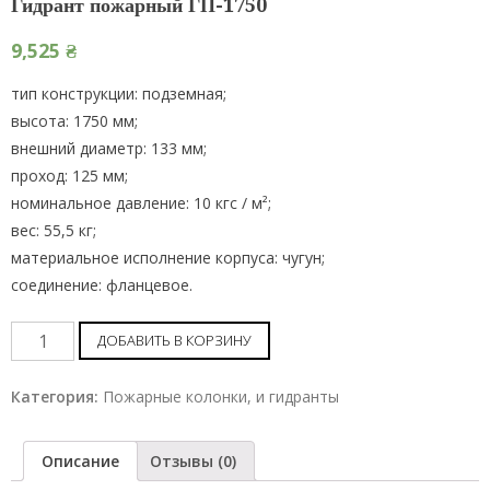
Гидрант пожарный ГП-1750
9,525
₴
тип конструкции: подземная;
высота: 1750 мм;
внешний диаметр: 133 мм;
проход: 125 мм;
номинальное давление: 10 кгс / м²;
вес: 55,5 кг;
материальное исполнение корпуса: чугун;
соединение: фланцевое.
Гидрант
ДОБАВИТЬ В КОРЗИНУ
пожарный
ГП-1750
Категория:
Пожарные колонки, и гидранты
шт
Описание
Отзывы (0)