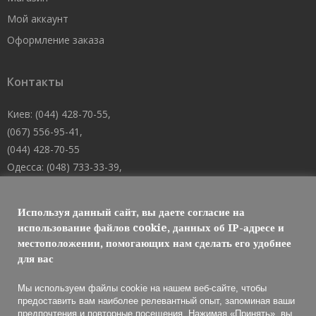
Мой аккаунт
Оформление заказа
Контакты
Киев: (044) 428-70-55,
(067) 556-95-41,
(044) 428-70-55
Одесса: (048) 733-33-39,
(048) 705-19-73,
(067) 556-83-62
Используя данный сайт, вы даете согласие на
Днепр: (067) 488-10-45
использование файлов cookie, данных об IP-адресе и
местоположении, помогающих нам сделать его удобнее
E-mail: welcome@101mk.com
для вас
Мы используем файлы cookie на нашем веб-сайте, чтобы
предоставить вам наиболее релевантный опыт, запоминая ваши
предпочтения и повторные посещения. Нажимая «Принять», вы