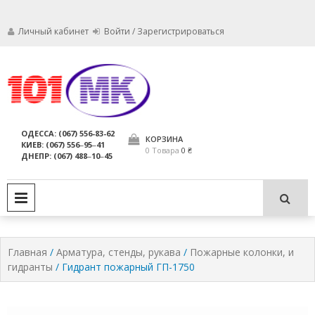
Личный кабинет
Войти / Зарегистрироваться
Мы заботимся о том, чтобы ваши
Обслуживание
огнетушители были в исправном
состоянии и всегда были
огнетушителей,
ОДЕССА: (067) 556-83-62
пригодны для использования по
КОРЗИНА
КИЕВ: (067) 556‒95‒41
компания МАРКО
назначению.
0 Товара
0 ₴
ДНЕПР: (067) 488‒10‒45
ЛТД
PRIMARY MENU
Главная
/
Арматура, стенды, рукава
/
Пожарные колонки, и
гидранты
/ Гидрант пожарный ГП-1750