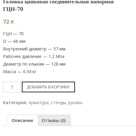
Головка цапковая соединительная напорная
ГЦН-70
72
₴
ГЦН — 70
D — 66 мм
Внутренний диаметр — 57 мм
Рабочее давление — 1.2 Мпа
Диаметр по клыкам — 128 мм
Масса — 0.34 кг
Головка
ДОБАВИТЬ В КОРЗИНУ
цапковая
соединительная
Категория:
Арматура, стенды, рукава
напорная
ГЦН-70
Описание
Отзывы (0)
шт