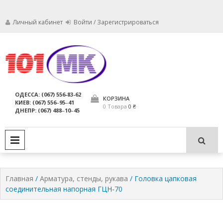
Личный кабинет
Войти / Зарегистрироваться
Мы заботимся о том, чтобы ваши
Обслуживание
огнетушители были в исправном
состоянии и всегда были
огнетушителей,
ОДЕССА: (067) 556-83-62
пригодны для использования по
КОРЗИНА
КИЕВ: (067) 556‒95‒41
компания МАРКО
назначению.
0 Товара
0 ₴
ДНЕПР: (067) 488‒10‒45
ЛТД
PRIMARY MENU
Главная
/
Арматура, стенды, рукава
/ Головка цапковая
соединительная напорная ГЦН-70