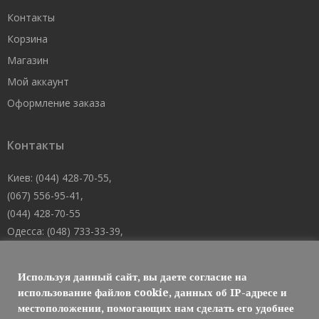
Контакты
Корзина
Магазин
Мой аккаунт
Оформление заказа
Контакты
Киев: (044) 428-70-55,
(067) 556-95-41,
(044) 428-70-55
Одесса: (048) 733-33-39,
(048) 705-19-73,
(067) 556-83-62
Используя данный сайт, вы даете согласие на
Днепр: (067) 488-10-45
использование файлов cookie, данных об IP-адресе и
местоположении, помогающих нам сделать его удобнее
E-mail: welcome@101mk.com