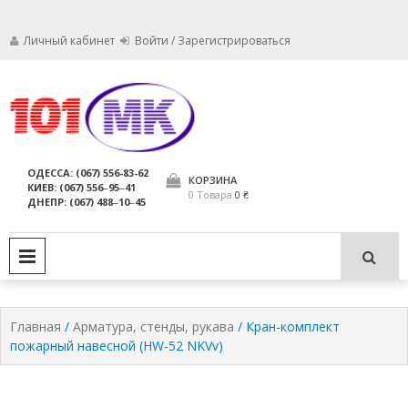
Личный кабинет
Войти / Зарегистрироваться
Мы заботимся о том, чтобы ваши
Обслуживание
огнетушители были в исправном
состоянии и всегда были
огнетушителей,
ОДЕССА: (067) 556-83-62
пригодны для использования по
КОРЗИНА
КИЕВ: (067) 556‒95‒41
компания МАРКО
назначению.
0 Товара
0 ₴
ДНЕПР: (067) 488‒10‒45
ЛТД
PRIMARY MENU
Главная
/
Арматура, стенды, рукава
/ Кран-комплект
пожарный навесной (HW-52 NKVv)