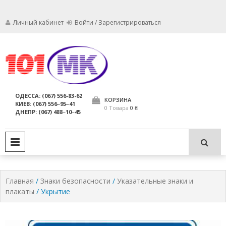
Личный кабинет
Войти / Зарегистрироваться
Мы заботимся о том, чтобы ваши
Обслуживание
огнетушители были в исправном
состоянии и всегда были
огнетушителей,
ОДЕССА: (067) 556-83-62
пригодны для использования по
КОРЗИНА
КИЕВ: (067) 556‒95‒41
компания МАРКО
назначению.
0 Товара
0 ₴
ДНЕПР: (067) 488‒10‒45
ЛТД
PRIMARY MENU
Главная
/
Знаки безопасности
/
Указательные знаки и
плакаты
/ Укрытие