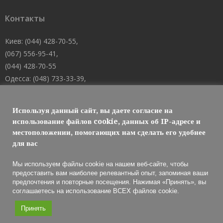
Контакты
Киев: (044) 428-70-55,
(067) 556-95-41,
(044) 428-70-55
Одесса: (048) 733-33-39,
(048) 705-19-73,
(067) 556-83-62
Используя данный сайт, вы даете согласие на
Днепр: (067) 488-10-45
использование файлов cookie, данных об IP-адресе и
местоположении, помогающих нам сделать его удобнее
E-mail: welcome@101mk.com
для вас
Мы используем файлы cookie на нашем веб-сайте, чтобы
предоставить вам наиболее релевантный опыт, запоминая ваши
предпочтения и повторные посещения. Нажимая «Принять», вы
Обслуживание огнетушителей 2021 © МАРКО ЛТД
соглашаетесь на использование ВСЕХ файлов cookie.
Принять