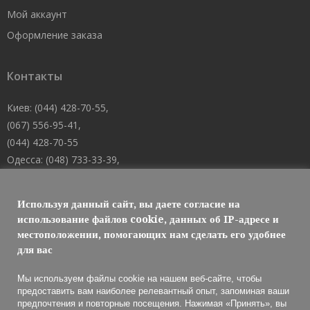
Мой аккаунт
Оформление заказа
Контакты
Киев: (044) 428-70-55,
(067) 556-95-41,
(044) 428-70-55
Одесса: (048) 733-33-39,
(048) 705-19-73,
(067) 556-83-62
Используя данный сайт, вы даете согласие на
Днепр: (067) 488-10-45
использование файлов cookie, данных об IP-адресе и
местоположении, помогающих нам сделать его удобнее
E-mail: welcome@101mk.com
для вас
Мы используем файлы cookie на нашем веб-сайте, чтобы
предоставить вам наиболее релевантный опыт, запоминая ваши
предпочтения и повторные посещения. Нажимая «Принять», вы
Обслуживание огнетушителей 2021 © МАРКО ЛТД