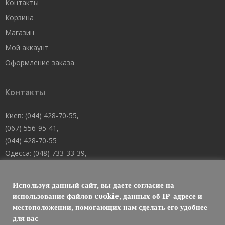
Контакты
Корзина
Магазин
Мой аккаунт
Оформление заказа
Контакты
Киев: (044) 428-70-55,
(067) 556-95-41,
(044) 428-70-55
Одесса: (048) 733-33-39,
(048) 705-19-73,
(067) 556-83-62
Используя данный сайт, вы даете согласие на
Днепр: (067) 488-10-45
использование файлов cookie, данных об IP-адресе и
местоположении, помогающих нам сделать его удобнее
E-mail: welcome@101mk.com
для вас