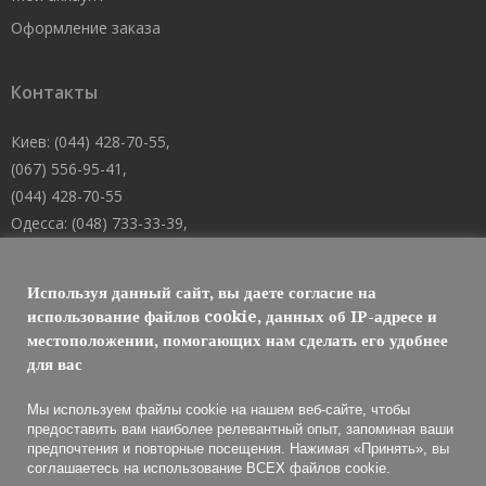
Оформление заказа
Контакты
Киев: (044) 428-70-55,
(067) 556-95-41,
(044) 428-70-55
Одесса: (048) 733-33-39,
(048) 705-19-73,
(067) 556-83-62
Используя данный сайт, вы даете согласие на
Днепр: (067) 488-10-45
использование файлов cookie, данных об IP-адресе и
местоположении, помогающих нам сделать его удобнее
E-mail: welcome@101mk.com
для вас
Мы используем файлы cookie на нашем веб-сайте, чтобы
предоставить вам наиболее релевантный опыт, запоминая ваши
предпочтения и повторные посещения. Нажимая «Принять», вы
Обслуживание огнетушителей 2021 © МАРКО ЛТД
соглашаетесь на использование ВСЕХ файлов cookie.