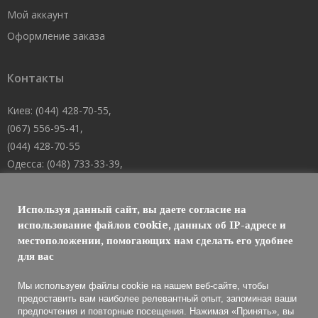
Мой аккаунт
Оформление заказа
Контакты
Киев: (044) 428-70-55,
(067) 556-95-41,
(044) 428-70-55
Одесса: (048) 733-33-39,
(048) 705-19-73,
(067) 556-83-62
Используя данный сайт, вы даете согласие на
Днепр: (067) 488-10-45
использование файлов cookie, данных об IP-адресе и
местоположении, помогающих нам сделать его удобнее
E-mail: welcome@101mk.com
для вас
Мы используем файлы cookie на нашем веб-сайте, чтобы
предоставить вам наиболее релевантный опыт, запоминая ваши
предпочтения и повторные посещения. Нажимая «Принять», вы
Обслуживание огнетушителей 2021 © МАРКО ЛТД