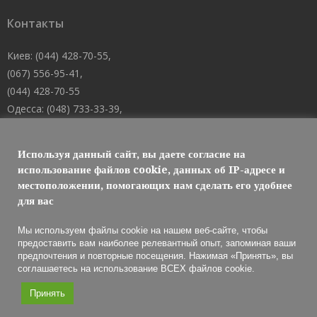
Контакты
Киев: (044) 428-70-55,
(067) 556-95-41,
(044) 428-70-55
Одесса: (048) 733-33-39,
(048) 705-19-73,
(067) 556-83-62
Используя данный сайт, вы даете согласие на
Днепр: (067) 488-10-45
использование файлов cookie, данных об IP-адресе и
местоположении, помогающих нам сделать его удобнее
E-mail: welcome@101mk.com
для вас
Мы используем файлы cookie на нашем веб-сайте, чтобы
предоставить вам наиболее релевантный опыт, запоминая ваши
предпочтения и повторные посещения. Нажимая «Принять», вы
Обслуживание огнетушителей 2021 © МАРКО ЛТД
соглашаетесь на использование ВСЕХ файлов cookie.
Принять