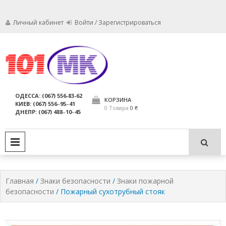
Личный кабинет
Войти / Зарегистрироваться
Мы заботимся о том, чтобы ваши
Обслуживание
огнетушители были в исправном
состоянии и всегда были
огнетушителей,
ОДЕССА: (067) 556-83-62
пригодны для использования по
КОРЗИНА
КИЕВ: (067) 556‒95‒41
компания МАРКО
назначению.
0 Товара
0 ₴
ДНЕПР: (067) 488‒10‒45
ЛТД
PRIMARY MENU
Главная
/
Знаки безопасности
/
Знаки пожарной
безопасности
/ Пожарный сухотрубный стояк