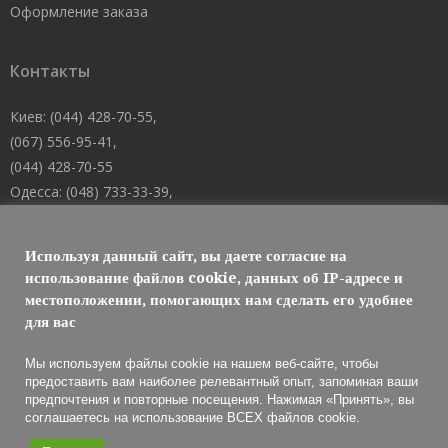
Оформление заказа
Контакты
Киев: (044) 428-70-55,
(067) 556-95-41,
(044) 428-70-55
Одесса: (048) 733-33-39,
(048) 705-19-73,
(067) 556-83-62
Используя данный сайт, вы даете согласие на
Днепр: (067) 488-10-45
использование файлов cookie, данных об IP-адресе и
местоположении, помогающих нам сделать его удобнее
E-mail: welcome@101mk.com
для вас
Мы используем файлы cookie на нашем веб-сайте, чтобы
предоставить вам наиболее релевантный опыт, запоминая ваши
предпочтения и повторные посещения. Нажимая «Принять», вы
Обслуживание огнетушителей 2021 © МАРКО ЛТД
соглашаетесь на использование ВСЕХ файлов cookie.