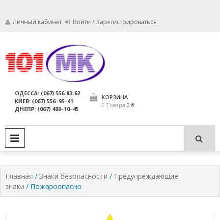
Личный кабинет
Войти / Зарегистрироваться
Мы заботимся о том, чтобы ваши
Обслуживание
огнетушители были в исправном
состоянии и всегда были
огнетушителей,
ОДЕССА: (067) 556-83-62
пригодны для использования по
КОРЗИНА
КИЕВ: (067) 556‒95‒41
компания МАРКО
назначению.
0 Товара
0 ₴
ДНЕПР: (067) 488‒10‒45
ЛТД
PRIMARY MENU
Главная
/
Знаки безопасности
/
Предупреждающие
знаки
/ Пожароопасно