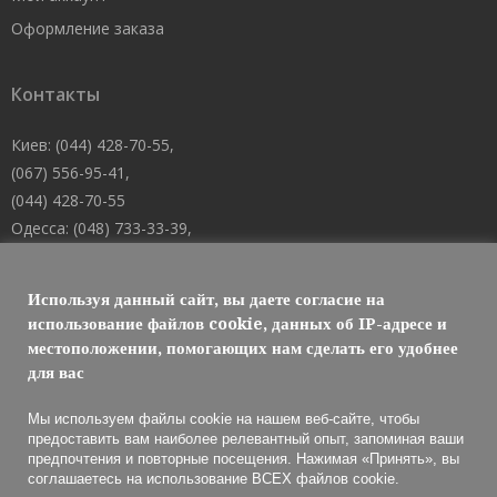
Оформление заказа
Контакты
Киев: (044) 428-70-55,
(067) 556-95-41,
(044) 428-70-55
Одесса: (048) 733-33-39,
(048) 705-19-73,
(067) 556-83-62
Используя данный сайт, вы даете согласие на
Днепр: (067) 488-10-45
использование файлов cookie, данных об IP-адресе и
местоположении, помогающих нам сделать его удобнее
E-mail: welcome@101mk.com
для вас
Мы используем файлы cookie на нашем веб-сайте, чтобы
предоставить вам наиболее релевантный опыт, запоминая ваши
предпочтения и повторные посещения. Нажимая «Принять», вы
Обслуживание огнетушителей 2021 © МАРКО ЛТД
соглашаетесь на использование ВСЕХ файлов cookie.