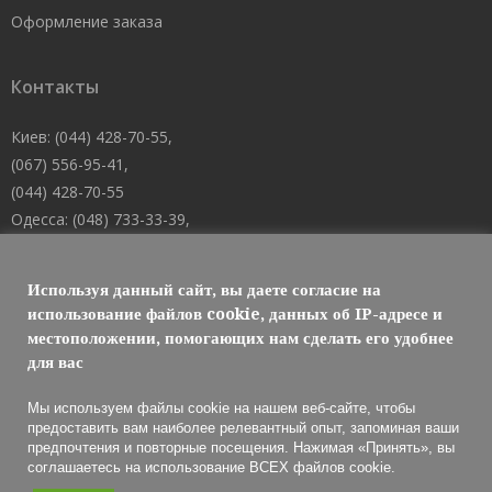
Оформление заказа
Контакты
Киев: (044) 428-70-55,
(067) 556-95-41,
(044) 428-70-55
Одесса: (048) 733-33-39,
(048) 705-19-73,
(067) 556-83-62
Используя данный сайт, вы даете согласие на
Днепр: (067) 488-10-45
использование файлов cookie, данных об IP-адресе и
местоположении, помогающих нам сделать его удобнее
E-mail: welcome@101mk.com
для вас
Мы используем файлы cookie на нашем веб-сайте, чтобы
предоставить вам наиболее релевантный опыт, запоминая ваши
предпочтения и повторные посещения. Нажимая «Принять», вы
Обслуживание огнетушителей 2021 © МАРКО ЛТД
соглашаетесь на использование ВСЕХ файлов cookie.