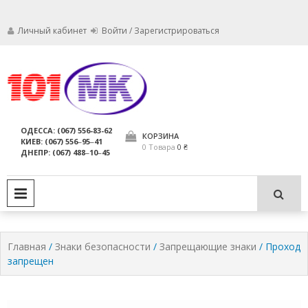
Личный кабинет
Войти / Зарегистрироваться
Мы заботимся о том, чтобы ваши
Обслуживание
огнетушители были в исправном
состоянии и всегда были
огнетушителей,
ОДЕССА: (067) 556-83-62
пригодны для использования по
КОРЗИНА
КИЕВ: (067) 556‒95‒41
компания МАРКО
назначению.
0 Товара
0 ₴
ДНЕПР: (067) 488‒10‒45
ЛТД
PRIMARY MENU
Главная
/
Знаки безопасности
/
Запрещающие знаки
/ Проход
запрещен