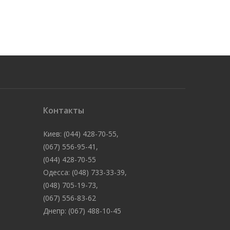
Контакты
Киев: (044) 428-70-55,
(067) 556-95-41,
(044) 428-70-55
Одесса: (048) 733-33-39,
(048) 705-19-73,
(067) 556-83-62
Днепр: (067) 488-10-45