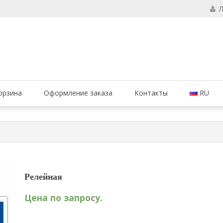
чтобы ваши огнетушители были в исправном состоянии и всегда был
ие огнетушителей, компания МАРКО 
орзина
Оформление заказа
Контакты
RU
Релейная
Цена по запросу.