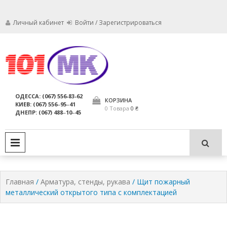
Личный кабинет
Войти / Зарегистрироваться
Мы заботимся о том, чтобы ваши
Обслуживание
огнетушители были в исправном
состоянии и всегда были
огнетушителей,
ОДЕССА: (067) 556-83-62
пригодны для использования по
КОРЗИНА
КИЕВ: (067) 556‒95‒41
компания МАРКО
назначению.
0 Товара
0 ₴
ДНЕПР: (067) 488‒10‒45
ЛТД
PRIMARY MENU
Главная
/
Арматура, стенды, рукава
/ Щит пожарный
металлический открытого типа с комплектацией