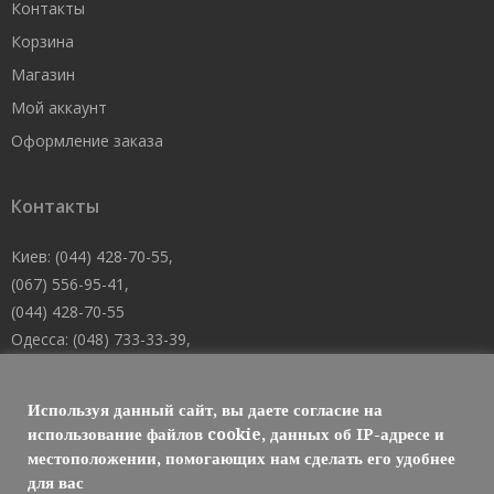
Контакты
Корзина
Магазин
Мой аккаунт
Оформление заказа
Контакты
Киев: (044) 428-70-55,
(067) 556-95-41,
(044) 428-70-55
Одесса: (048) 733-33-39,
(048) 705-19-73,
(067) 556-83-62
Используя данный сайт, вы даете согласие на
Днепр: (067) 488-10-45
использование файлов cookie, данных об IP-адресе и
местоположении, помогающих нам сделать его удобнее
E-mail: welcome@101mk.com
для вас