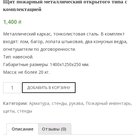
Щит пожарный металлический открытого типа с
комплектацией
1,400
₴
Металлический каркас, тонколистовая сталь. В комплект
входят: лом, багор, лопата штыковая, два конусных ведра,
огнетушители по договоренности.
Тип: навесной.
Габаритные размеры: 1400х1250х250 мм.
Масса: не более 20 кг.
Щит
ДОБАВИТЬ В КОРЗИНУ
пожарный
металлический
Категории:
Арматура, стенды, рукава
,
Пожарный инвентарь,
открытого
щиты, стенды
типа
с
Описание
Отзывы (0)
комплектацией