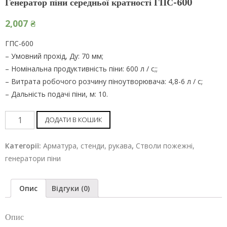
Генератор піни середньої кратності ГПС-600
2,007
₴
ГПС-600
– Умовний прохід, Ду: 70 мм;
– Номінальна продуктивність піни: 600 л / с;;
– Витрата робочого розчину піноутворювача: 4,8-6 л / с;
– Дальність подачі піни, м: 10.
Генератор
ДОДАТИ В КОШИК
піни
середньої
Категорії:
Арматура, стенди, рукава
,
Стволи пожежні,
кратності
генератори піни
ГПС-600
шт
Опис
Відгуки (0)
Опис