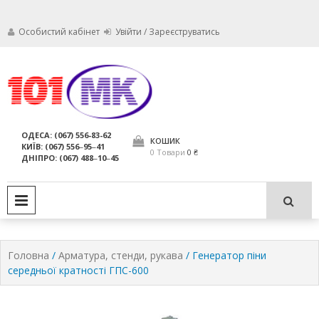
Особистий кабінет
Увійти / Зареєструватись
Ми дбаємо про те, щоб ваші
Обслуговування
вогнегасники були в справному
стані і завжди були придатні для
вогнегасників,
ОДЕСА: (067) 556-83-62
використання за призначенням.
КОШИК
КИЇВ: (067) 556‒95‒41
компанія МАРКО
0 Товари
0 ₴
ДНІПРО: (067) 488‒10‒45
ЛТД
PRIMARY MENU
Головна
/
Арматура, стенди, рукава
/ Генератор піни
середньої кратності ГПС-600