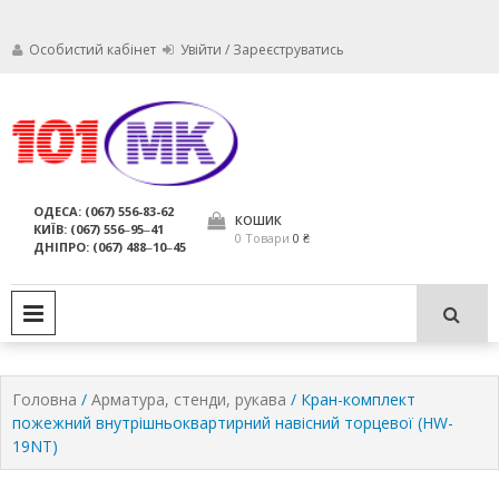
Особистий кабінет
Увійти / Зареєструватись
Ми дбаємо про те, щоб ваші
Обслуговування
вогнегасники були в справному
стані і завжди були придатні для
вогнегасників,
ОДЕСА: (067) 556-83-62
використання за призначенням.
КОШИК
КИЇВ: (067) 556‒95‒41
компанія МАРКО
0 Товари
0 ₴
ДНІПРО: (067) 488‒10‒45
ЛТД
PRIMARY MENU
Головна
/
Арматура, стенди, рукава
/ Кран-комплект
пожежний внутрішньоквартирний навісний торцевої (HW-
19NT)