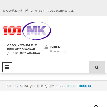
Особистий кабінет
Увійти / Зареєструватись
Ми дбаємо про те, щоб ваші
Обслуговування
вогнегасники були в справному
стані і завжди були придатні для
вогнегасників,
ОДЕСА: (067) 556-83-62
використання за призначенням.
КОШИК
КИЇВ: (067) 556‒95‒41
компанія МАРКО
0 Товари
0 ₴
ДНІПРО: (067) 488‒10‒45
ЛТД
PRIMARY MENU
Головна
/
Арматура, стенди, рукава
/ Лопата совкова