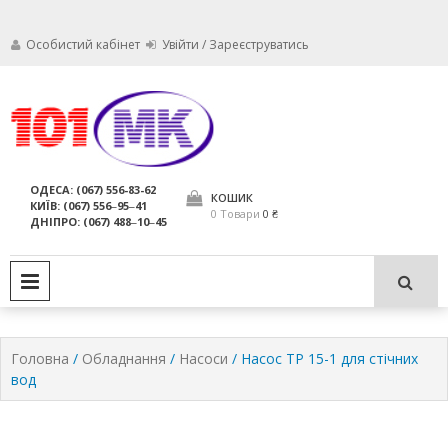
Особистий кабінет
Увійти / Зареєструватись
Ми дбаємо про те, щоб ваші
Обслуговування
вогнегасники були в справному
стані і завжди були придатні для
вогнегасників,
ОДЕСА: (067) 556-83-62
використання за призначенням.
КОШИК
КИЇВ: (067) 556‒95‒41
компанія МАРКО
0 Товари
0 ₴
ДНІПРО: (067) 488‒10‒45
ЛТД
PRIMARY MENU
Головна
/
Обладнання
/
Насоси
/ Насос TP 15-1 для стічних
вод