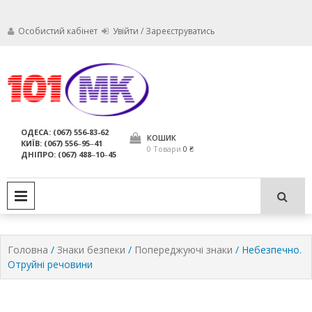
Особистий кабінет
Увійти / Зареєструватись
Ми дбаємо про те, щоб ваші
Обслуговування
вогнегасники були в справному
стані і завжди були придатні для
вогнегасників,
ОДЕСА: (067) 556-83-62
використання за призначенням.
КОШИК
КИЇВ: (067) 556‒95‒41
компанія МАРКО
0 Товари
0 ₴
ДНІПРО: (067) 488‒10‒45
ЛТД
PRIMARY MENU
Головна
/
Знаки безпеки
/
Попереджуючі знаки
/ Небезпечно.
Отруйні речовини