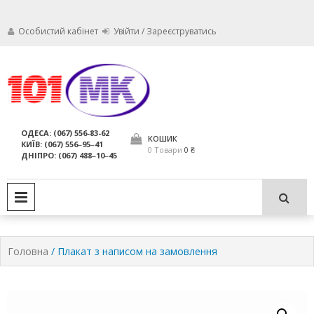
Особистий кабінет
Увійти / Зареєструватись
Ми дбаємо про те, щоб ваші
Обслуговування
вогнегасники були в справному
стані і завжди були придатні для
вогнегасників,
ОДЕСА: (067) 556-83-62
використання за призначенням.
КОШИК
КИЇВ: (067) 556‒95‒41
компанія МАРКО
0 Товари
0 ₴
ДНІПРО: (067) 488‒10‒45
ЛТД
PRIMARY MENU
Головна
/ Плакат з написом на замовлення