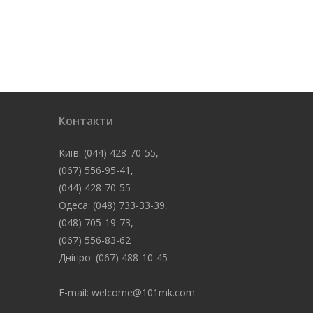
Контакти
Київ: (044) 428-70-55,
(067) 556-95-41,
(044) 428-70-55
Одеса: (048) 733-33-39,
(048) 705-19-73,
(067) 556-83-62
Дніпро: (067) 488-10-45
E-mail: welcome@101mk.com