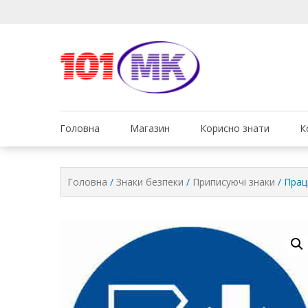
Ми дбаємо про те, що
Обслуговув
Головна
Магазин
Корисно знати
К
Головна
/
Знаки безпеки
/
Приписуючі знаки
/ Прац