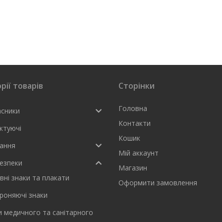
рії товарів
Сторінки
Головна
асники
Контакти
ктуючі
Кошик
ання
Мій аккаунт
езпеки
Магазин
вні знаки та плакати
Оформити замовлення
роняючі знаки
и медичного та санітарного