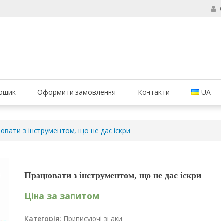
б ваші вогнегасники були в справному стані і завжди були придатні 
ання вогнегасників, компанія МАРКО
ошик
Оформити замовлення
Контакти
UA
ювати з інструментом, що не дає іскри
Працювати з інструментом, що не дає іскри
Ціна за запитом
Категорія:
Приписуючі знаки