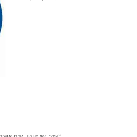
трументом, що не дає іскри”“