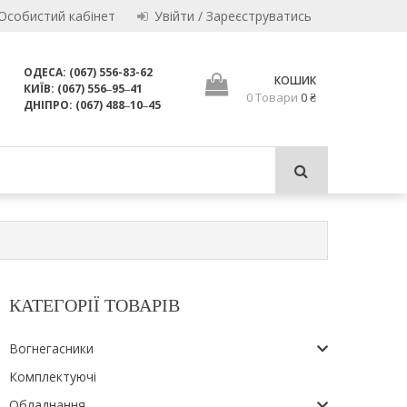
Особистий кабінет
Увійти / Зареєструватись
ОДЕСА: (067) 556-83-62
КОШИК
КИЇВ: (067) 556‒95‒41
0 Товари
0 ₴
для використання за призначенням.
ДНІПРО: (067) 488‒10‒45
 ЛТД
КАТЕГОРІЇ ТОВАРІВ
Вогнегасники
Комплектуючі
Обладнання