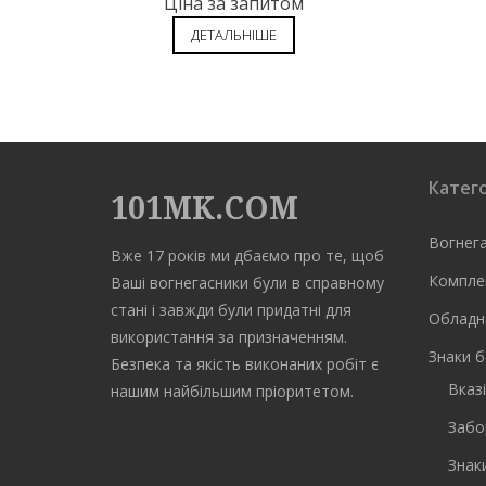
Ціна за запитом
ДЕТАЛЬНІШЕ
Катего
101MK.COM
Вогнег
Вже 17 років ми дбаємо про те, щоб
Компле
Ваші вогнегасники були в справному
стані і завжди були придатні для
Обладн
використання за призначенням.
Знаки б
Безпека та якість виконаних робіт є
Вказі
нашим найбільшим пріоритетом.
Забо
Знак