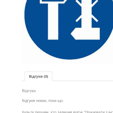
Відгуки (0)
Відгуки
Відгуків немає, поки що.
Будьте першим, хто залишив відгук “Працювати з інс