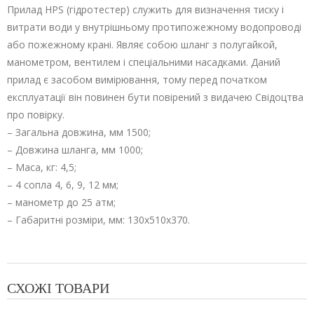
Прилад HPS (гідротестер) служить для визначення тиску і
витрати води у внутрішньому протипожежному водопроводі
або пожежному крані. Являє собою шланг з полугайкой,
манометром, вентилем і спеціальними насадками. Даний
прилад є засобом вимірювання, тому перед початком
експлуатації він повинен бути повірений з видачею Свідоцтва
про повірку.
– Загальна довжина, мм 1500;
– Довжина шланга, мм 1000;
– Маса, кг: 4,5;
– 4 сопла 4, 6, 9, 12 мм;
– манометр до 25 атм;
– Габаритні розміри, мм: 130х510х370.
СХОЖІ ТОВАРИ