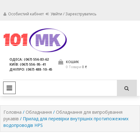
Особистий кабінет
Увійти / Зареєструватись
Ми дбаємо про те, щоб ваші
Обслуговування
вогнегасники були в справному
стані і завжди були придатні для
вогнегасників,
ОДЕСА: (067) 556-83-62
використання за призначенням.
КОШИК
КИЇВ: (067) 556‒95‒41
компанія МАРКО
0 Товари
0 ₴
ДНІПРО: (067) 488‒10‒45
ЛТД
PRIMARY MENU
Головна
/
Обладнання
/
Обладнання для випробування
рукавів
/ Прилад для перевірки внутрішніх протипожежних
водопроводів HPS