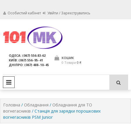
Особистий кабінет
Увійти / Зареєструватись
Ми дбаємо про те, щоб ваші
Обслуговування
вогнегасники були в справному
стані і завжди були придатні для
вогнегасників,
ОДЕСА: (067) 556-83-62
використання за призначенням.
КОШИК
КИЇВ: (067) 556‒95‒41
компанія МАРКО
0 Товари
0 ₴
ДНІПРО: (067) 488‒10‒45
ЛТД
PRIMARY MENU
Головна
/
Обладнання
/
Обладнання для ТО
вогнегасників
/ Станція для зарядки порошкових
вогнегасників PSM Junior