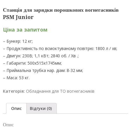
Станція для зарядки порошкових вогнегасників
PSM Junior
Ціна за запитом
– Бункер: 12 кг;
– Продуктивність по всмоктуваному повітрю: 1800 л / хв;
– Двигун: 230В; 1,1 кВт; 2840 об. / Хв .;
– Габарити: 500х515х1745мм;
– Приймальна трубка нар. діам: 8-32 мм;
– Маса: 53 кг.
Категорія:
Обладнання для ТО вогнегасників
Опис
Відгуки (0)
Опис