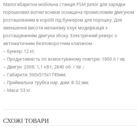
Малогабаритна мобільна станція PSM Junior для зарядки
порошкових вогнегасників оснащена промисловим двигуном
розташованим в коробі під бункером для порошку. Для
зменшення висоти механізму існує модифікація з
розташуванням двигуна збоку. Електричний реверс з
автоматичним безповоротним клапаном.
– Бункер: 12 кг;
– Продуктивність по всмоктуваному повітрю: 1800 л / хв;
– Двигун: 230В; 1,1 кВт; 2840 об. / Хв .;
– Габарити: 500х515х1745мм;
– Приймальна трубка нар. діам: 8-32 мм;
– Маса: 53 кг.
СХОЖІ ТОВАРИ