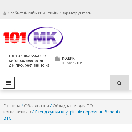
Особистий кабінет
Увійти / Зареєструватись
Ми дбаємо про те, щоб ваші
Обслуговування
вогнегасники були в справному
стані і завжди були придатні для
вогнегасників,
ОДЕСА: (067) 556-83-62
використання за призначенням.
КОШИК
КИЇВ: (067) 556‒95‒41
компанія МАРКО
0 Товари
0 ₴
ДНІПРО: (067) 488‒10‒45
ЛТД
PRIMARY MENU
Головна
/
Обладнання
/
Обладнання для ТО
вогнегасників
/ Стенд сушки внутрішніх порожнин балонів
BTG