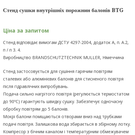
Стенд сушки внутрішніх порожнин балонів BTG
Ціна за запитом
Стенд відповідає вимогам ДСТУ 4297-2004, додаток А, п. А.2,
п / п 3. 4.
Виробництво BRANDSCHUTZTECHNIK MULLER, Німеччина
Стенд застосовується для сушіння гарячим повітрям
сталевих або алюмінієвих балонів для стисненого повітря
після гідравлічних випробувань.
Подача сильно нагрітого повітря (регулюється термостатом
до 90ºС) гарантують швидку сушку. Забезпечує одночасну
обробку повітрям до 5 балонів.
Мокрі балони поміщаються отворами вниз над трубками
подачі повітря. Залишкова вода збирається в збірному лотку.
Компресор з бічним каналом і температурним обмежувачем