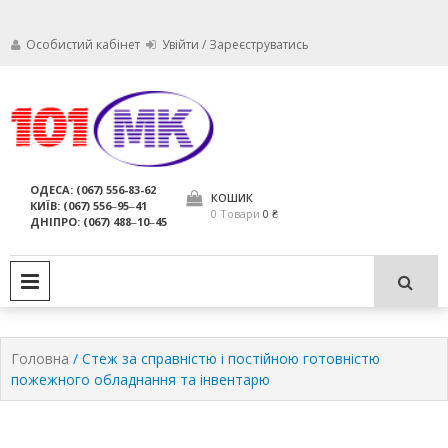
Особистий кабінет
Увійти / Зареєструватись
Ми дбаємо про те, щоб ваші
Обслуговування
вогнегасники були в справному
стані і завжди були придатні для
вогнегасників,
ОДЕСА: (067) 556-83-62
використання за призначенням.
КОШИК
КИЇВ: (067) 556‒95‒41
компанія МАРКО
0 Товари
0 ₴
ДНІПРО: (067) 488‒10‒45
ЛТД
PRIMARY MENU
Головна
/ Стеж за справністю і постійною готовністю
пожежного обладнання та інвентарю