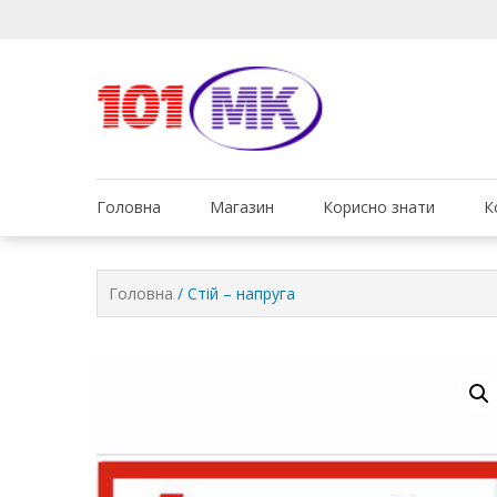
Ми дбаємо про те, що
Обслуговув
Головна
Магазин
Корисно знати
К
Головна
/ Стій – напруга