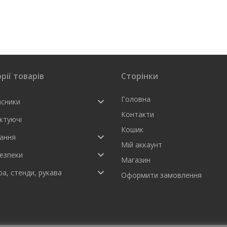
рії товарів
Сторінки
Головна
асники
Контакти
ктуючі
Кошик
ання
Мій аккаунт
езпеки
Магазин
а, стенди, рукава
Оформити замовлення