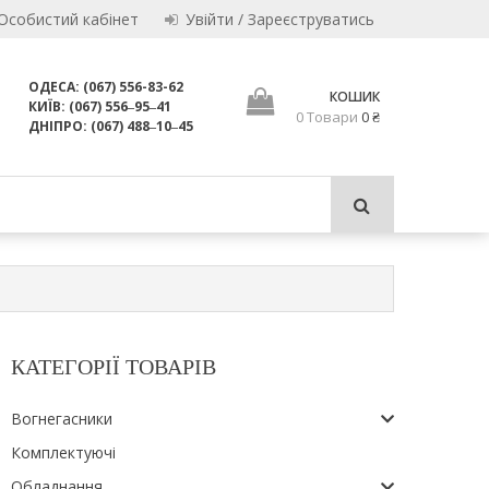
Особистий кабінет
Увійти / Зареєструватись
ОДЕСА: (067) 556-83-62
КОШИК
КИЇВ: (067) 556‒95‒41
0 Товари
0 ₴
для використання за призначенням.
ДНІПРО: (067) 488‒10‒45
 ЛТД
КАТЕГОРІЇ ТОВАРІВ
Вогнегасники
Комплектуючі
Обладнання