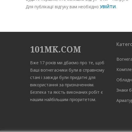
Для публікації відгуку вам необхідно
УВІЙТИ
.
Катего
101MK.COM
Вогнег
Вже 17 років ми дбаємо про те, щоб
Компле
Ваші вогнегасники були в справному
стані і завжди були придатні для
Обладн
використання за призначенням.
Знаки б
Безпека та якість виконаних робіт є
нашим найбільшим пріоритетом.
Арматур