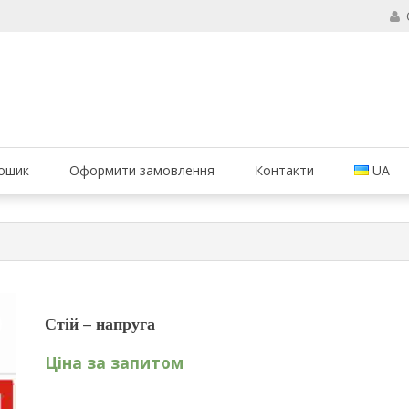
б ваші вогнегасники були в справному стані і завжди були придатні 
ання вогнегасників, компанія МАРКО
ошик
Оформити замовлення
Контакти
UA
Стій – напруга
Ціна за запитом