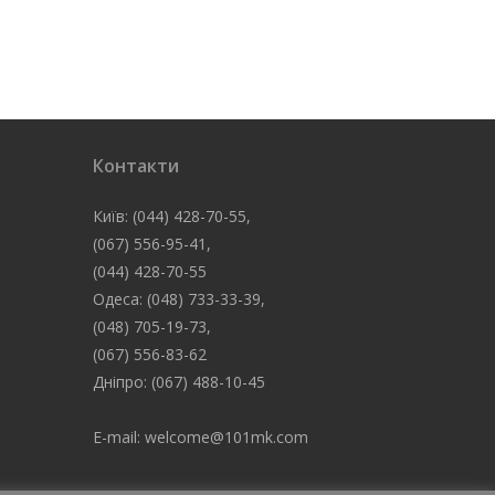
Контакти
Київ: (044) 428-70-55,
(067) 556-95-41,
(044) 428-70-55
Одеса: (048) 733-33-39,
(048) 705-19-73,
(067) 556-83-62
Дніпро: (067) 488-10-45
E-mail: welcome@101mk.com