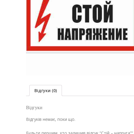
Відгуки (0)
Відгуки
Відгуків немає, поки що.
Будьте першим, хто залишив відгук “Стій – напруга”“