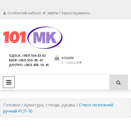
Особистий кабінет
Увійти / Зареєструватись
Ми дбаємо про те, щоб ваші
Обслуговування
вогнегасники були в справному
стані і завжди були придатні для
вогнегасників,
ОДЕСА: (067) 556-83-62
використання за призначенням.
КОШИК
КИЇВ: (067) 556‒95‒41
компанія МАРКО
0 Товари
0 ₴
ДНІПРО: (067) 488‒10‒45
ЛТД
PRIMARY MENU
Головна
/
Арматура, стенди, рукава
/ Ствол пожежний
ручний РСП-70