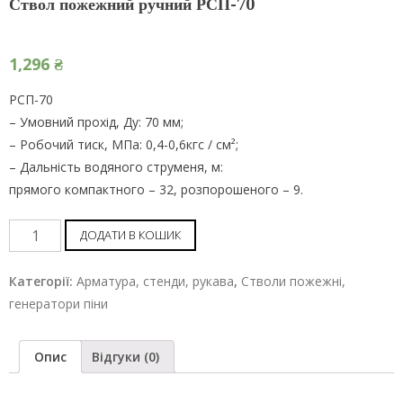
Ствол пожежний ручний РСП-70
1,296
₴
РСП-70
– Умовний прохід, Ду: 70 мм;
– Робочий тиск, МПа: 0,4-0,6кгс / см²;
– Дальність водяного струменя, м:
прямого компактного – 32, розпорошеного – 9.
Ствол
ДОДАТИ В КОШИК
пожежний
ручний
Категорії:
Арматура, стенди, рукава
,
Стволи пожежні,
РСП-70
генератори піни
шт
Опис
Відгуки (0)