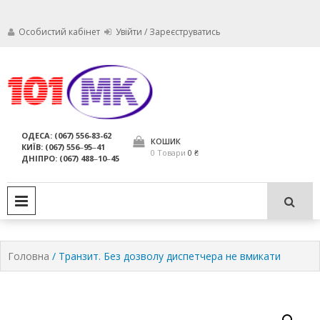
Особистий кабінет
Увійти / Зареєструватись
Ми дбаємо про те, щоб ваші
Обслуговування
вогнегасники були в справному
стані і завжди були придатні для
вогнегасників,
ОДЕСА: (067) 556-83-62
використання за призначенням.
КОШИК
КИЇВ: (067) 556‒95‒41
компанія МАРКО
0 Товари
0 ₴
ДНІПРО: (067) 488‒10‒45
ЛТД
PRIMARY MENU
Головна
/ Транзит. Без дозволу диспетчера не вмикати