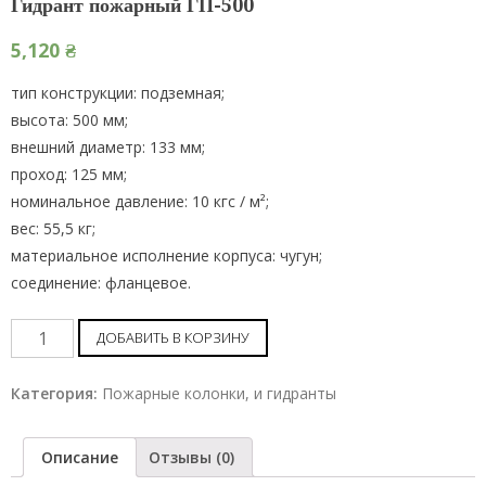
Гидрант пожарный ГП-500
5,120
₴
тип конструкции: подземная;
высота: 500 мм;
внешний диаметр: 133 мм;
проход: 125 мм;
номинальное давление: 10 кгс / м²;
вес: 55,5 кг;
материальное исполнение корпуса: чугун;
соединение: фланцевое.
Гидрант
ДОБАВИТЬ В КОРЗИНУ
пожарный
ГП-500
Категория:
Пожарные колонки, и гидранты
шт
Описание
Отзывы (0)