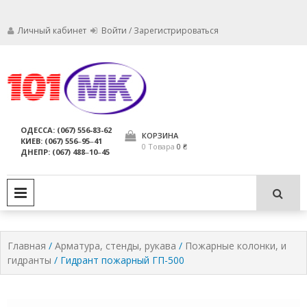
Личный кабинет
Войти / Зарегистрироваться
Мы заботимся о том, чтобы ваши
Обслуживание
огнетушители были в исправном
состоянии и всегда были
огнетушителей,
ОДЕССА: (067) 556-83-62
пригодны для использования по
КОРЗИНА
КИЕВ: (067) 556‒95‒41
компания МАРКО
назначению.
0 Товара
0 ₴
ДНЕПР: (067) 488‒10‒45
ЛТД
PRIMARY MENU
Главная
/
Арматура, стенды, рукава
/
Пожарные колонки, и
гидранты
/ Гидрант пожарный ГП-500