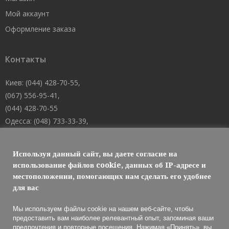
Мой аккаунт
Оформление заказа
Контакты
Киев: (044) 428-70-55,
(067) 556-95-41,
(044) 428-70-55
Одесса: (048) 733-33-39,
(048) 705-19-73,
(067) 556-83-62
Используя данный сайт, вы даете согласие на
Днепр: (067) 488-10-45
использование файлов cookie, данных об IP-адресе и
местоположении, помогающих нам сделать его удобнее
E-mail: welcome@101mk.com
для вас
Мы используем файлы cookie на нашем веб-сайте, чтобы
предоставить вам наиболее релевантный опыт, запоминая ваши
предпочтения и повторные посещения. Нажимая «Принять», вы