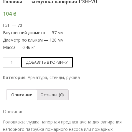
Головка — заглушка напорная ГЗН-70
104
₴
ГЗН — 70
Внутренний диаметр — 57 мм
Диаметр по клыкам — 128 мм
Масса — 0.46 кг
Головка
ДОБАВИТЬ В КОРЗИНУ
-
заглушка
Категория:
Арматура, стенды, рукава
напорная
ГЗН-70
Описание
Отзывы (0)
шт
Описание
Головка-заглушка напорная предназначена для запирания
напорного патрубка пожарного насоса или пожарных