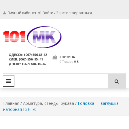
Личный кабинет
Войти / Зарегистрироваться
Мы заботимся о том, чтобы ваши
Обслуживание
огнетушители были в исправном
состоянии и всегда были
огнетушителей,
ОДЕССА: (067) 556-83-62
пригодны для использования по
КОРЗИНА
КИЕВ: (067) 556‒95‒41
компания МАРКО
назначению.
0 Товара
0 ₴
ДНЕПР: (067) 488‒10‒45
ЛТД
PRIMARY MENU
Главная
/
Арматура, стенды, рукава
/ Головка — заглушка
напорная ГЗН-70