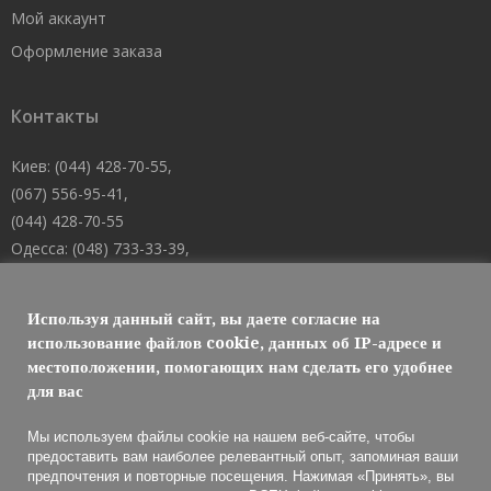
Мой аккаунт
Оформление заказа
Контакты
Киев: (044) 428-70-55,
(067) 556-95-41,
(044) 428-70-55
Одесса: (048) 733-33-39,
(048) 705-19-73,
(067) 556-83-62
Используя данный сайт, вы даете согласие на
Днепр: (067) 488-10-45
использование файлов cookie, данных об IP-адресе и
местоположении, помогающих нам сделать его удобнее
E-mail: welcome@101mk.com
для вас
Мы используем файлы cookie на нашем веб-сайте, чтобы
предоставить вам наиболее релевантный опыт, запоминая ваши
предпочтения и повторные посещения. Нажимая «Принять», вы
Обслуживание огнетушителей 2021 © МАРКО ЛТД