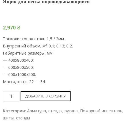
Ящик для песка опрокидывающийся
2,970
₴
Тонколистовая сталь 1,5 / 2мм.
Внутренний объем, м³: 0,1; 0,13; 0,2.
Габаритные размеры, мм:
— 400х800х400;
— 600х800х500;
— 600х1000х500.
Масса, кг: от 22 — 34.
Ящик
ДОБАВИТЬ В КОРЗИНУ
для
песка
Категории:
Арматура, стенды, рукава
,
Пожарный инвентарь,
опрокидывающийся
щиты, стенды
шт