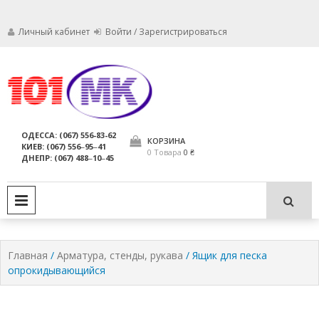
Личный кабинет
Войти / Зарегистрироваться
Мы заботимся о том, чтобы ваши
Обслуживание
огнетушители были в исправном
состоянии и всегда были
огнетушителей,
ОДЕССА: (067) 556-83-62
пригодны для использования по
КОРЗИНА
КИЕВ: (067) 556‒95‒41
компания МАРКО
назначению.
0 Товара
0 ₴
ДНЕПР: (067) 488‒10‒45
ЛТД
PRIMARY MENU
Главная
/
Арматура, стенды, рукава
/ Ящик для песка
опрокидывающийся