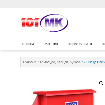
Ми дбаємо про те, що
Обслуговув
Головна
Магазин
Корисно знати
К
Головна
/
Арматура, стенди, рукава
/ Ящик для піс