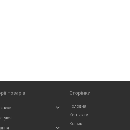
рії товарів
Сторінки
Головна
асники
Контакти
ктуючі
Кошик
ання