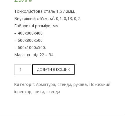
Тонколистова сталь 1,5 / 2мм.
Внутрішній об’єм, м³: 0,1; 0,13; 0,2.
Габаритні розміри, мм:
– 400х800х400;
– 600х800х500;
– 600х1000х500.
Маса, кг: від 22 – 34.
Ящик
ДОДАТИ В КОШИК
для
піску
Категорії:
Арматура, стенди, рукава
,
Пожежний
перекидний
інвентар, щити, стенди
шт