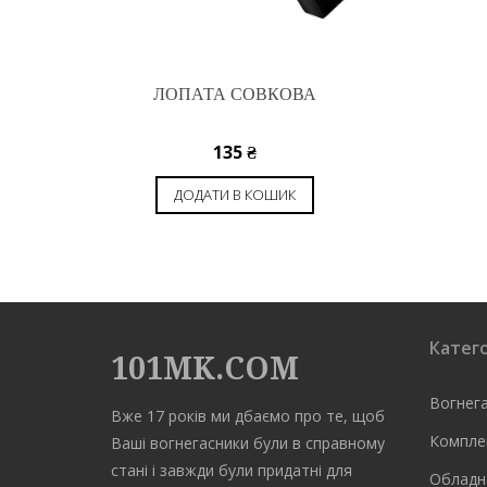
ЛОПАТА СОВКОВА
135
₴
ДОДАТИ В КОШИК
Катего
101MK.COM
Вогнег
Вже 17 років ми дбаємо про те, щоб
Компле
Ваші вогнегасники були в справному
стані і завжди були придатні для
Обладн