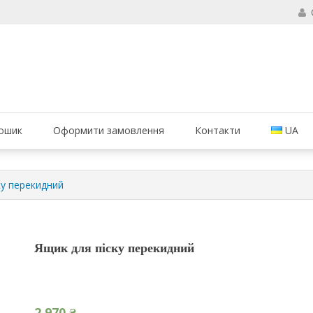
б ваші вогнегасники були в справному стані і завжди були придатні 
ання вогнегасників, компанія МАРКО
ошик
Оформити замовлення
Контакти
UA
ку перекидний
Ящик для піску перекидний
2,970
₴