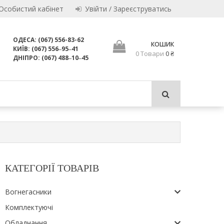
Особистий кабінет
Увійти / Зареєструватись
ОДЕСА: (067) 556-83-62
КОШИК
КИЇВ: (067) 556‒95‒41
0 Товари
0 ₴
для використання за призначенням.
ДНІПРО: (067) 488‒10‒45
 ЛТД
КАТЕГОРІЇ ТОВАРІВ
Вогнегасники
Комплектуючі
Обладнання