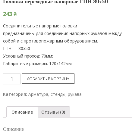
Головки переходные напорные ГПН 80х50
243
₴
Соединительные напорные головки
предназначены для соединения напорных рукавов между
собой и с противопожарным оборудованием.
ГПН — 80х50
Условный проход: 70мм;
Габаритные размеры: 120х142мм
Головки
ДОБАВИТЬ В КОРЗИНУ
переходные
напорные
Категория:
Арматура, стенды, рукава
ГПН
80х50
Описание
Отзывы (0)
шт
Описание