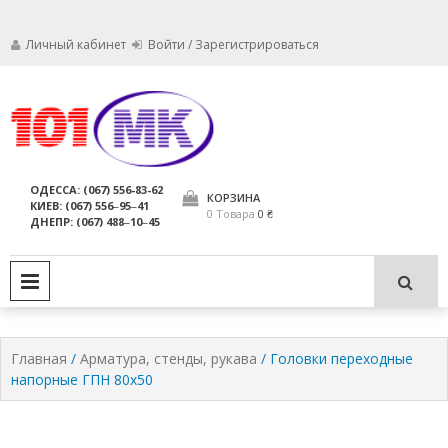
Личный кабинет
Войти / Зарегистрироваться
Мы заботимся о том, чтобы ваши
Обслуживание
огнетушители были в исправном
состоянии и всегда были
огнетушителей,
ОДЕССА: (067) 556-83-62
пригодны для использования по
КОРЗИНА
КИЕВ: (067) 556‒95‒41
компания МАРКО
назначению.
0 Товара
0 ₴
ДНЕПР: (067) 488‒10‒45
ЛТД
PRIMARY MENU
Главная
/
Арматура, стенды, рукава
/ Головки переходные
напорные ГПН 80х50