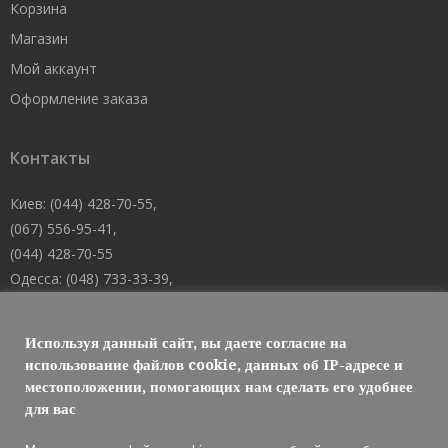
Корзина
Магазин
Мой аккаунт
Оформление заказа
Контакты
Киев: (044) 428-70-55,
(067) 556-95-41,
(044) 428-70-55
Одесса: (048) 733-33-39,
(048) 705-19-73,
(067) 556-83-62
Используя данный сайт, вы даете согласие на
Днепр: (067) 488-10-45
использование файлов cookie, данных об IP-адресе и
местоположении, помогающих нам сделать его удобнее
E-mail: welcome@101mk.com
для вас