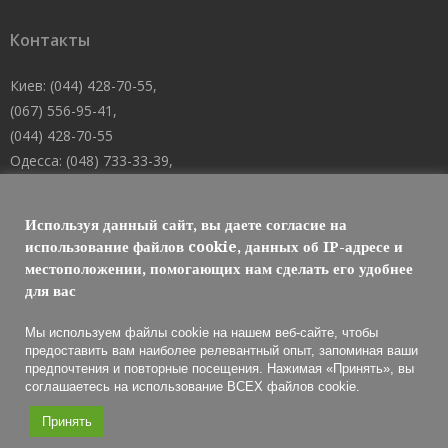
Контакты
Киев: (044) 428-70-55,
(067) 556-95-41,
(044) 428-70-55
Одесса: (048) 733-33-39,
(048) 705-19-73,
(067) 556-83-62
Используя данный сайт, вы даете согласие на
Днепр: (067) 488-10-45
использование файлов cookie, данных об IP-адресе и
местоположении, помогающих нам сделать его удобнее
E-mail: welcome@101mk.com
для вас
Мы используем файлы cookie на нашем веб-сайте, чтобы
предоставить вам наиболее релевантный опыт, запоминая ваши
предпочтения и повторные посещения. Нажимая «Принять», вы
Обслуживание огнетушителей 2021 © МАРКО ЛТД
соглашаетесь на использование ВСЕХ файлов cookie.
Принять