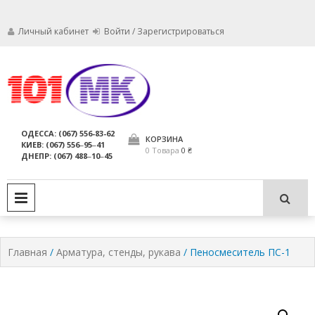
Личный кабинет
Войти / Зарегистрироваться
Мы заботимся о том, чтобы ваши
Обслуживание
огнетушители были в исправном
состоянии и всегда были
огнетушителей,
ОДЕССА: (067) 556-83-62
пригодны для использования по
КОРЗИНА
КИЕВ: (067) 556‒95‒41
компания МАРКО
назначению.
0 Товара
0 ₴
ДНЕПР: (067) 488‒10‒45
ЛТД
PRIMARY MENU
Главная
/
Арматура, стенды, рукава
/ Пеносмеситель ПС-1