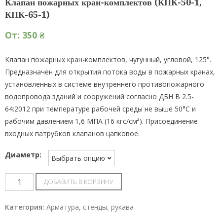
Клапан пожарных кран-комплектов (КПК-50-1,
КПК-65-1)
От:
350
₴
Клапан пожарных кран-комплектов, чугунный, угловой, 125°.
Предназначен для открытия потока воды в пожарных кранах,
установленных в системе внутреннего противопожарного
водопровода зданий и сооружений согласно ДБН В 2.5-
64:2012 при температуре рабочей среды не выше 50°С и
рабочим давлением 1,6 МПА (16 кгс/см²). Присоединение
входных патрубков клапанов цапковое.
Диаметр:
Клапан
ДОБАВИТЬ В КОРЗИНУ
пожарных
кран-
Категория:
Арматура, стенды, рукава
комплектов