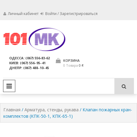
Личный кабинет
Войти / Зарегистрироваться
Мы заботимся о том, чтобы ваши
Обслуживание
огнетушители были в исправном
состоянии и всегда были
огнетушителей,
ОДЕССА: (067) 556-83-62
пригодны для использования по
КОРЗИНА
КИЕВ: (067) 556‒95‒41
компания МАРКО
назначению.
0 Товара
0 ₴
ДНЕПР: (067) 488‒10‒45
ЛТД
PRIMARY MENU
Главная
/
Арматура, стенды, рукава
/ Клапан пожарных кран-
комплектов (КПК-50-1, КПК-65-1)