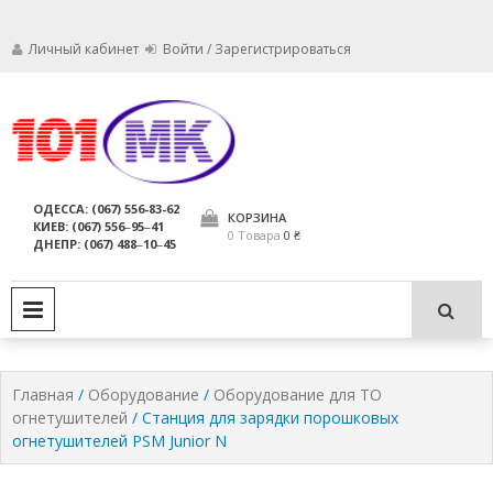
Личный кабинет
Войти / Зарегистрироваться
Мы заботимся о том, чтобы ваши
Обслуживание
огнетушители были в исправном
состоянии и всегда были
огнетушителей,
ОДЕССА: (067) 556-83-62
пригодны для использования по
КОРЗИНА
КИЕВ: (067) 556‒95‒41
компания МАРКО
назначению.
0 Товара
0 ₴
ДНЕПР: (067) 488‒10‒45
ЛТД
PRIMARY MENU
Главная
/
Оборудование
/
Оборудование для ТО
огнетушителей
/ Станция для зарядки порошковых
огнетушителей PSM Junior N