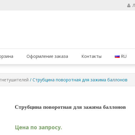
чтобы ваши огнетушители были в исправном состоянии и всегда был
ие огнетушителей, компания МАРКО 
орзина
Оформление заказа
Контакты
RU
гнетушителей
/ Струбцина поворотная для зажима баллонов
Струбцина поворотная для зажима баллонов
Цена по запросу.