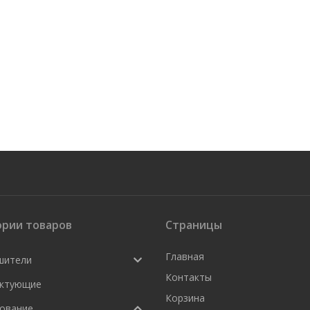
ории товаров
Страницы
Главная
шители
Контакты
ктующие
Корзина
ование