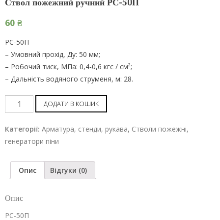
Ствол пожежний ручний РС-50П
60
₴
РС-50П
– Умовний прохід, Ду: 50 мм;
– Робочий тиск, МПа: 0,4-0,6 кгс / см²;
– Дальність водяного струменя, м: 28.
Ствол
ДОДАТИ В КОШИК
пожежний
ручний
Категорії:
Арматура, стенди, рукава
,
Стволи пожежні,
РС-50П
генератори піни
шт
Опис
Відгуки (0)
Опис
РС-50П