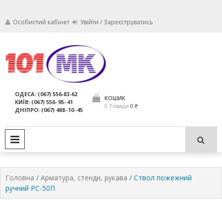
Особистий кабінет
Увійти / Зареєструватись
Ми дбаємо про те, щоб ваші
Обслуговування
вогнегасники були в справному
стані і завжди були придатні для
вогнегасників,
ОДЕСА: (067) 556-83-62
використання за призначенням.
КОШИК
КИЇВ: (067) 556‒95‒41
компанія МАРКО
0 Товари
0 ₴
ДНІПРО: (067) 488‒10‒45
ЛТД
PRIMARY MENU
Головна
/
Арматура, стенди, рукава
/ Ствол пожежний
ручний РС-50П